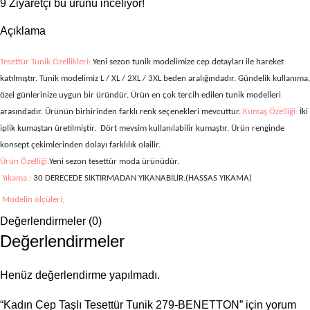
9
Ziyaretçi bu ürünü inceliyor!
Açıklama
Tesettür Tunik Özellikleri:
Yeni sezon tunik modelimize cep detayları ile hareket
katılmıştır. Tunik modelimiz L / XL / 2XL / 3XL
beden aralığındadır. Gündelik kullanıma,
özel günlerinize uygun bir üründür. Ürün en çok tercih edilen tunik modelleri
arasındadır. Ürünün birbirinden farklı renk seçenekleri mevcuttur.
Kumaş Özelliği:
İki
iplik kumaştan üretilmiştir.
Dört mevsim kullanılabilir kumaştır. Ürün renginde
konsept çekimlerinden dolayı farklılık olailir.
Ürün Özelliği:
Yeni sezon tesettür moda ürünüdür.
Yıkama :
30 DERECEDE SIKTIRMADAN YIKANABİLİR.(HASSAS YIKAMA)
Modelin ölçüleri;
Değerlendirmeler (0)
Boy: 169 cm Göğüs: 99 cm, Bel: 84, Basen:113 cm, Kilo: 70-72 kg. (Modelin
üzerindeki ürün L bedendir.)
Değerlendirmeler
Henüz değerlendirme yapılmadı.
“Kadın Cep Taşlı Tesettür Tunik 279-BENETTON” için yorum