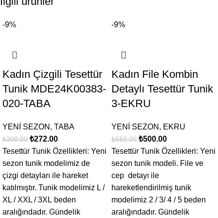
İlgili ürünler
-9%
-9%
E-posta
*
Kadın Çizgili Tesettür
Kadın File Kombin
Tunik MDE24K00383-
Detaylı Tesettür Tunik
Daha sonraki yorumlarımda kullanılması için adım, e-posta
020-TABA
3-EKRU
adresim ve site adresim bu tarayıcıya kaydedilsin.
YENİ SEZON
,
TABA
YENİ SEZON
,
EKRU
₺
272.00
₺
500.00
₺
300.00
₺
550.00
Tesettür Tunik Özellikleri: Yeni
Tesettür Tunik Özellikleri: Yeni
sezon tunik modelimiz de
sezon tunik modeli. File ve
çizgi detayları ile hareket
cep detayı ile
katılmıştır. Tunik modelimiz L /
hareketlendirilmiş tunik
XL / XXL / 3XL beden
modelimiz 2 / 3/ 4 / 5 beden
aralığındadır. Gündelik
aralığındadır. Gündelik