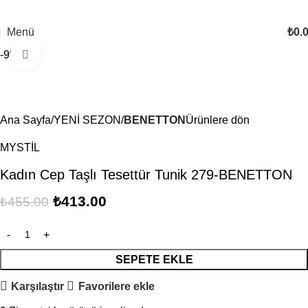
Menü
₺
0.
-9%
Büyütmek için tıklayın
Ana Sayfa
YENİ SEZON
BENETTON
Ürünlere dön
MYSTİL
Kadın Cep Taşlı Tesettür Tunik 279-BENETTON
₺
413.00
₺
455.00
SEPETE EKLE
Karşılaştır
Favorilere ekle