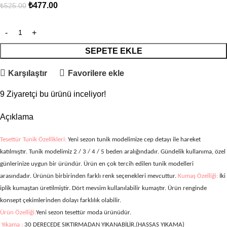
₺
477.00
₺
525.00
SEPETE EKLE
Karşılaştır
Favorilere ekle
9
Ziyaretçi bu ürünü inceliyor!
Açıklama
Tesettür Tunik Özellikleri:
Yeni sezon tunik modelimize cep detayı ile hareket
katılmıştır. Tunik modelimiz 2 / 3 / 4 / 5
beden aralığındadır. Gündelik kullanıma, özel
günlerinize uygun bir üründür. Ürün en çok tercih edilen tunik modelleri
arasındadır. Ürünün birbirinden farklı renk seçenekleri mevcuttur.
Kumaş Özelliği:
İki
iplik kumaştan üretilmiştir.
Dört mevsim kullanılabilir kumaştır. Ürün renginde
konsept çekimlerinden dolayı farklılık olabilir.
Ürün Özelliği:
Yeni sezon tesettür moda ürünüdür.
Yıkama :
30 DERECEDE SIKTIRMADAN YIKANABİLİR.(HASSAS YIKAMA)