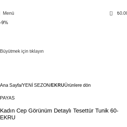
0
Menü
₺
0.0
-9%
Büyütmek için tıklayın
Ana Sayfa
YENİ SEZON
EKRU
Ürünlere dön
PAYAS
Kadın Cep Görünüm Detaylı Tesettür Tunik 60-
EKRU