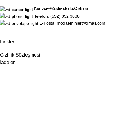
Batıkent/Yenimahalle/Ankara
Telefon: (552) 892 3838
E-Posta: modaeminler@gmail.com
Linkler
Gizlilik Sözleşmesi
İadeler
Site Haritası
Hakkımızda
İletişim
Sosyal Medya
Instagram
Facebook
ModaEminler
için
ViVSoft
tarafından geliştirilmiştir.