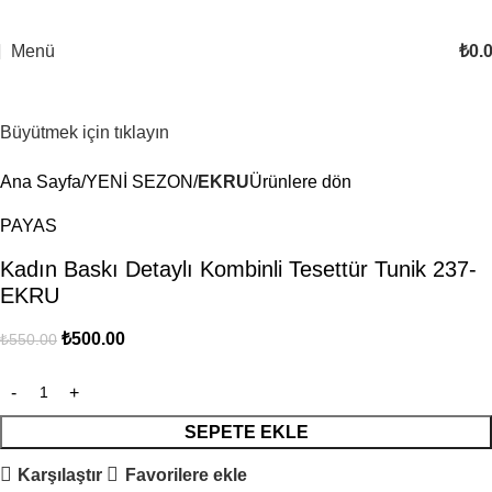
Menü
₺
0.
-9%
Büyütmek için tıklayın
Ana Sayfa
YENİ SEZON
EKRU
Ürünlere dön
PAYAS
Kadın Baskı Detaylı Kombinli Tesettür Tunik 237-
EKRU
₺
500.00
₺
550.00
SEPETE EKLE
Karşılaştır
Favorilere ekle