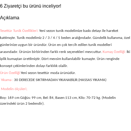
6
Ziyaretçi bu ürünü inceliyor!
Açıklama
Tesettür Tunik Özellikleri:
Yeni sezon tunik modelimize baskı detayı ile hareket
katılmıştır. Tunik modelimiz 2 / 3 / 4 / 5
beden aralığındadır. Gündelik kullanıma, özel
günlerinize uygun bir üründür. Ürün en çok tercih edilen tunik modelleri
arasındadır. Ürünün birbirinden farklı renk seçenekleri mevcuttur.
Kumaş Özelliği:
İki
iplik kumaştan üretilmiştir.
Dört mevsim kullanılabilir kumaştır. Ürün renginde
konsept çekimlerinden dolayı farklılık olailir.
Ürün Özelliği:
Yeni sezon tesettür moda ürünüdür.
Yıkama :
30 DERECEDE SIKTIRMADAN YIKANABİLİR.(HASSAS YIKAMA)
Modelin ölçüleri;
Boy: 169 cm Göğüs: 99 cm, Bel: 84, Basen:113 cm, Kilo: 70-72 kg. (Modelin
üzerindeki ürün 2 bedendir).