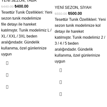
YENİ SEZON
,
TABA
₺
400.00
₺
440.00
YENİ SEZON
,
SİYAH
Tesettür Tunik Özellikleri: Yeni
₺
500.00
₺
550.00
sezon tunik modelimize
Tesettür Tunik Özellikleri: Yeni
file detayı ile hareket
sezon tunik modelimize kol
katılmıştır. Tunik modelimiz L /
detayı ile hareket
XL / XXL / 3XL beden
katılmıştır. Tunik modelimiz 2 /
aralığındadır. Gündelik
3 / 4 / 5 beden
kullanıma, özel günlerinize
aralığındadır. Gündelik
uygun
kullanıma, özel günlerinize
uygun