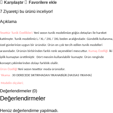
Karşılaştır
Favorilere ekle
7
Ziyaretçi bu ürünü inceliyor!
Açıklama
Tesettür Tunik Özellikleri:
Yeni sezon tunik modelimize göğüs detayları ile hareket
katılmıştır. Tunik modelimiz L / XL / 2XL / 3XL
beden aralığındadır. Gündelik kullanıma,
özel günlerinize uygun bir üründür. Ürün en çok tercih edilen tunik modelleri
arasındadır. Ürünün birbirinden farklı renk seçenekleri mevcuttur.
Kumaş Özelliği:
İki
iplik kumaştan üretilmiştir.
Dört mevsim kullanılabilir kumaştır. Ürün renginde
konsept çekimlerinden dolayı farklılık olailir.
Ürün Özelliği:
Yeni sezon tesettür moda ürünüdür.
Yıkama :
30 DERECEDE SIKTIRMADAN YIKANABİLİR.(HASSAS YIKAMA)
Modelin ölçüleri;
Değerlendirmeler (0)
Boy: 169 cm Göğüs: 99 cm, Bel: 84, Basen:113 cm, Kilo: 70-72 kg. (Modelin
üzerindeki ürün L bedendir.)
Değerlendirmeler
Henüz değerlendirme yapılmadı.