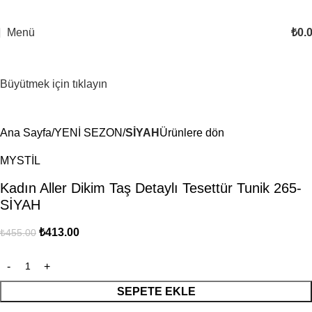
Menü
₺
0.
-9%
Büyütmek için tıklayın
Ana Sayfa
YENİ SEZON
SİYAH
Ürünlere dön
MYSTİL
Kadın Aller Dikim Taş Detaylı Tesettür Tunik 265-
SİYAH
₺
413.00
₺
455.00
SEPETE EKLE