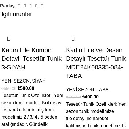
Paylaş:
İsim
*
İlgili ürünler
-9%
-9%
E-posta
*
Kadın File Kombin
Kadın File ve Desen
Detaylı Tesettür Tunik
Detaylı Tesettür Tunik
3-SİYAH
MDE24K00335-084-
Daha sonraki yorumlarımda kullanılması için adım, e-posta
TABA
adresim ve site adresim bu tarayıcıya kaydedilsin.
YENİ SEZON
,
SİYAH
₺
500.00
₺
550.00
YENİ SEZON
,
TABA
Tesettür Tunik Özellikleri: Yeni
₺
400.00
₺
440.00
sezon tunik modeli. Kot detayı
Tesettür Tunik Özellikleri: Yeni
ile hareketlendirilmiş tunik
sezon tunik modelimize
modelimiz 2 / 3/ 4 / 5 beden
file detayı ile hareket
aralığındadır. Gündelik
katılmıştır. Tunik modelimiz L /