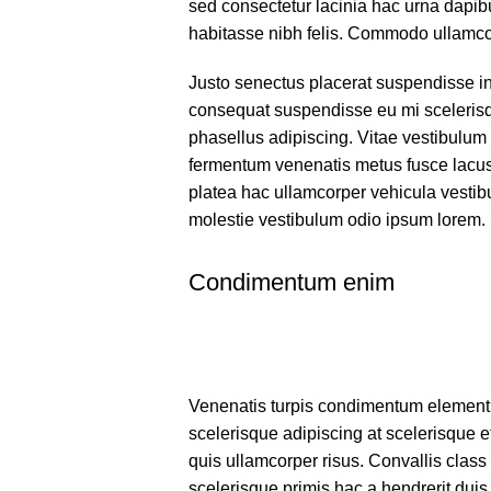
sed consectetur lacinia hac urna dapib
habitasse nibh felis. Commodo ullamc
Justo senectus placerat suspendisse in 
consequat suspendisse eu mi scelerisqu
phasellus adipiscing. Vitae vestibulum
fermentum venenatis metus fusce lacus a
platea hac ullamcorper vehicula vestib
molestie vestibulum odio ipsum lorem
Condimentum enim
Venenatis turpis condimentum element
scelerisque adipiscing at scelerisque et
quis ullamcorper risus. Convallis class 
scelerisque primis hac a hendrerit dui