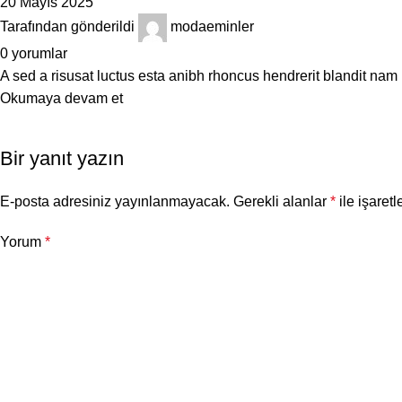
20 Mayıs 2025
Tarafından gönderildi
modaeminler
0
yorumlar
A sed a risusat luctus esta anibh rhoncus hendrerit blandit nam 
Okumaya devam et
Bir yanıt yazın
E-posta adresiniz yayınlanmayacak.
Gerekli alanlar
*
ile işaretl
Yorum
*