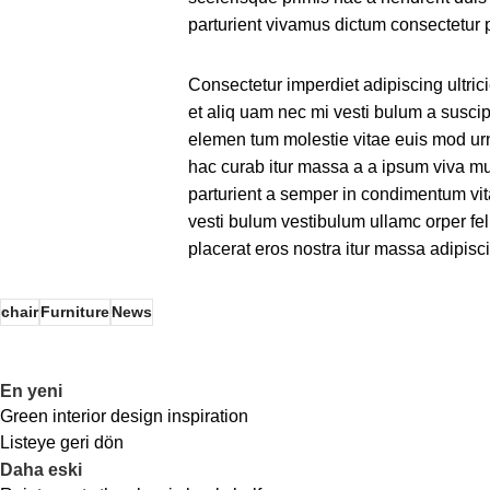
parturient vivamus dictum consectetur p
Consectetur imperdiet adipiscing ultri
et aliq uam nec mi vesti bulum a susci
elemen tum molestie vitae euis mod urna
hac curab itur massa a a ipsum viva mu
parturient a semper in condimentum vit
vesti bulum vestibulum ullamc orper feli
placerat eros nostra itur massa adipisc
chair
Furniture
News
En yeni
Green interior design inspiration
Listeye geri dön
Daha eski