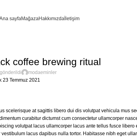
Ana sayfa
Mağaza
Hakkımızda
İletişim
FURNITURE
ck coffee brewing ritual
gönderildi
modaeminler
k 23 Temmuz 2021
us scelerisque at sagittis libero dui dis volutpat vehicula mus se
ndimentum curabitur dictumst cum consectetur ullamcorper nasce
iscing volutpat lacus ullamcorper lacus ante tellus fusce libero 
vestibulum lacus dapibus nulla tortor. Habitasse nibh eget ull