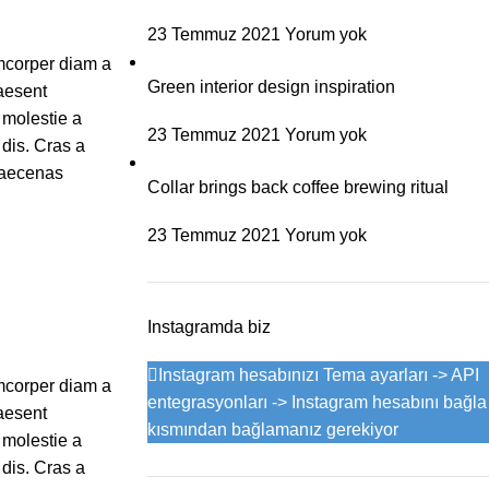
23 Temmuz 2021
Yorum yok
amcorper diam a
Green interior design inspiration
aesent
 molestie a
23 Temmuz 2021
Yorum yok
 dis. Cras a
maecenas
Collar brings back coffee brewing ritual
23 Temmuz 2021
Yorum yok
Instagramda biz
Instagram hesabınızı Tema ayarları -> API
amcorper diam a
entegrasyonları -> Instagram hesabını bağla
aesent
kısmından bağlamanız gerekiyor
 molestie a
 dis. Cras a