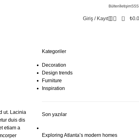
Bülten
İletişim
SSS
0
Giriş / Kayıt
₺
0.
Kategoriler
Decoration
Design trends
Furniture
Inspiration
d ut. Lacinia
Son yazılar
tur duis dis
et etiam a
Exploring Atlanta’s modern homes
amcorper