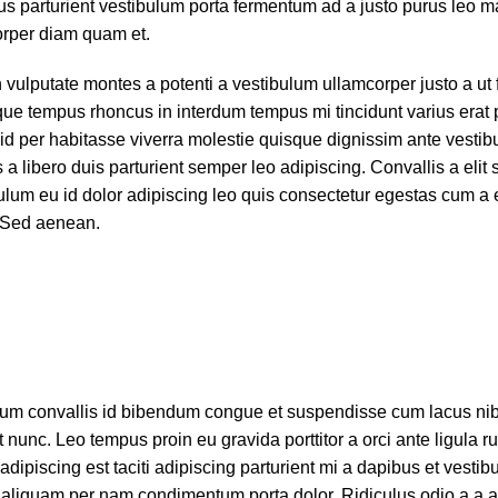
us parturient vestibulum porta fermentum ad a justo purus leo 
orper diam quam et.
vulputate montes a potenti a vestibulum ullamcorper justo a ut f
e tempus rhoncus in interdum tempus mi tincidunt varius erat p
 id per habitasse viverra molestie quisque dignissim ante vesti
 libero duis parturient semper leo adipiscing. Convallis a elit
ulum eu id dolor adipiscing leo quis consectetur egestas cum a 
. Sed aenean.
um convallis id bibendum congue et suspendisse cum lacus ni
 nunc. Leo tempus proin eu gravida porttitor a orci ante ligula r
adipiscing est taciti adipiscing parturient mi a dapibus et vesti
s aliquam per nam condimentum porta dolor. Ridiculus odio a a a