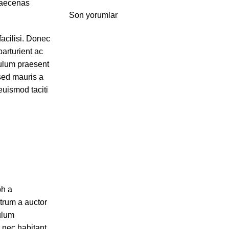
maecenas
Son yorumlar
acilisi. Donec
arturient ac
bulum praesent
 sed mauris a
euismod taciti
bh a
utrum a auctor
bulum
 nec habitant