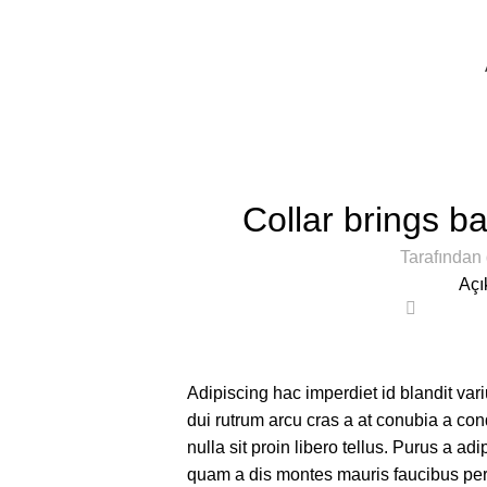
300 TL ÜZERİ KARGO BEDAVA!
Blog
Ana Sayfa
Furniture
Collar brings ba
Tarafından 
Açı
0
Adipiscing hac imperdiet id blandit vari
dui rutrum arcu cras a at conubia a co
nulla sit proin libero tellus.
Purus a adip
quam a dis montes mauris faucibus per 