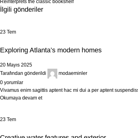
Reinterprets the classic bookshelf
İlgili gönderiler
23
Tem
DECORATION
Exploring Atlanta’s modern homes
20 Mayıs 2025
Tarafından gönderildi
modaeminler
0
yorumlar
Vivamus enim sagittis aptent hac mi dui a per aptent suspendis
Okumaya devam et
23
Tem
DECORATION
Creative water features and exterior