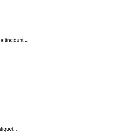
tincidunt ...
iquet...