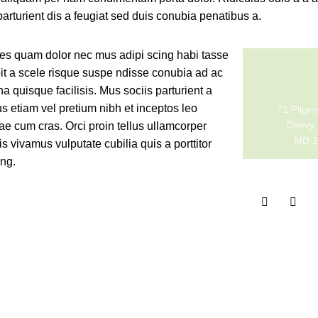
arturient dis a feugiat sed duis conubia penatibus a.
cies quam dolor nec mus adipi scing habi tasse
pit a scele risque suspe ndisse conubia ad ac
 quisque facilisis. Mus sociis parturient a
s etiam vel pretium nibh et inceptos leo
71 Pilgr
Chevy 
ae cum cras. Orci proin tellus ullamcorper
MD 2
s vivamus vulputate cubilia quis a porttitor
ing.